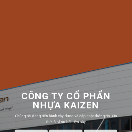
CÔNG TY CỔ PHẨN
NHỰA KAIZEN
Chúng tôi đang tiến hành xây dựng và cập nhật thông tin.
Xin
thứ lỗi vì sự bất tiện này