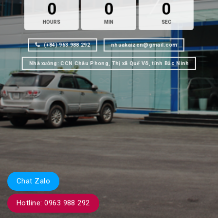
0
0
0
HOURS
MIN
SEC
(+84) 963 988 292
nhuakaizen@gmail.com
Nhà xưởng: CCN Châu Phong, Thị xã Quế Võ, tỉnh Bắc Ninh
Chat Zalo
Hotline: 0963 988 292